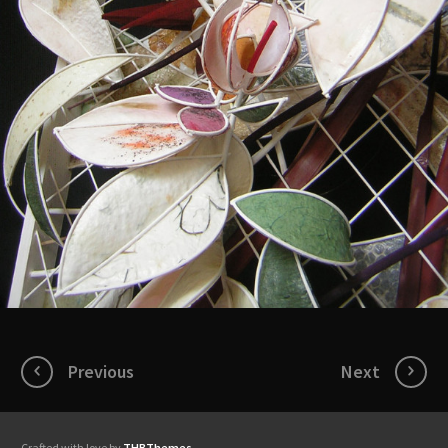
Previous
Next
Crafted with love by
THBThemes